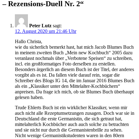
– Rezensions-Duell Nr. 2“
Peter Lutz
sagt:
12. August 2020 um 21:46 Uhr
Hallo Christa,
wie du sicherlich bemerkt hast, hat mich Jacob Blumes Buch
in meinem zweiten Buch „Mein new Kochbuch“ 2005 dazu
veranlasst nochmals über „Verbotene Speisen“ zu schreiben,
incl. ein großformatiges Foto derselben zu erstellen.
Besonders ärgerlich an diesem Buch ist der Titel, der anderes
vorgibt als es ist. Da fallen viele darauf rein, sogar die
Schreiber des Blogs IG 14, die im Januar 2016 Blumes Buch
als ein „Klassiker unter den Mittelalter-Kochbüchern“
anpreisen. Da frage ich mich, ob sie Blumes Buch überhaupt
gelesen haben.
Trude Ehlerts Buch ist ein wirklicher Klassiker, wenn mir
auch nicht alle Rezeptumsetzungen zusagen. Doch war sie in
Deutschland die erste Germanistin, die sich getraut hat,
mittelalterlich Kochbücher auch auch solche zu betrachten
und sie nicht nur durch die Germanistenbrille zu sehen.
Nicht wenige Germanistikstudenten waren in den 80ern