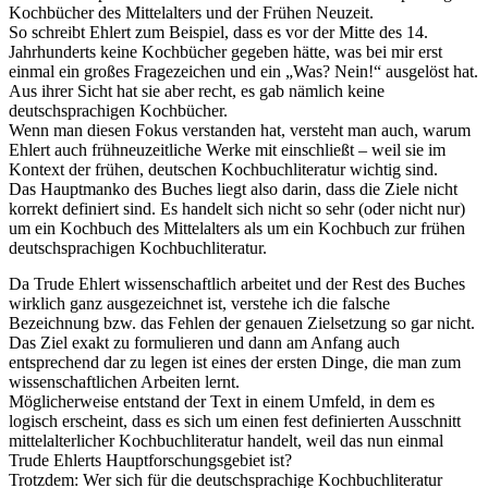
Kochbücher des Mittelalters und der Frühen Neuzeit.
So schreibt Ehlert zum Beispiel, dass es vor der Mitte des 14.
Jahrhunderts keine Kochbücher gegeben hätte, was bei mir erst
einmal ein großes Fragezeichen und ein „Was? Nein!“ ausgelöst hat.
Aus ihrer Sicht hat sie aber recht, es gab nämlich keine
deutschsprachigen Kochbücher.
Wenn man diesen Fokus verstanden hat, versteht man auch, warum
Ehlert auch frühneuzeitliche Werke mit einschließt – weil sie im
Kontext der frühen, deutschen Kochbuchliteratur wichtig sind.
Das Hauptmanko des Buches liegt also darin, dass die Ziele nicht
korrekt definiert sind. Es handelt sich nicht so sehr (oder nicht nur)
um ein Kochbuch des Mittelalters als um ein Kochbuch zur frühen
deutschsprachigen Kochbuchliteratur.
Da Trude Ehlert wissenschaftlich arbeitet und der Rest des Buches
wirklich ganz ausgezeichnet ist, verstehe ich die falsche
Bezeichnung bzw. das Fehlen der genauen Zielsetzung so gar nicht.
Das Ziel exakt zu formulieren und dann am Anfang auch
entsprechend dar zu legen ist eines der ersten Dinge, die man zum
wissenschaftlichen Arbeiten lernt.
Möglicherweise entstand der Text in einem Umfeld, in dem es
logisch erscheint, dass es sich um einen fest definierten Ausschnitt
mittelalterlicher Kochbuchliteratur handelt, weil das nun einmal
Trude Ehlerts Hauptforschungsgebiet ist?
Trotzdem: Wer sich für die deutschsprachige Kochbuchliteratur