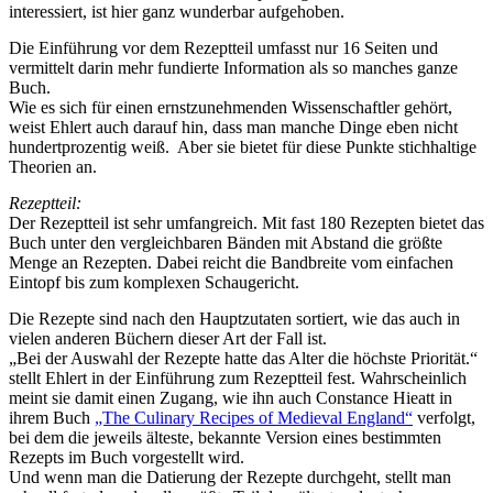
interessiert, ist hier ganz wunderbar aufgehoben.
Die Einführung vor dem Rezeptteil umfasst nur 16 Seiten und
vermittelt darin mehr fundierte Information als so manches ganze
Buch.
Wie es sich für einen ernstzunehmenden Wissenschaftler gehört,
weist Ehlert auch darauf hin, dass man manche Dinge eben nicht
hundertprozentig weiß. Aber sie bietet für diese Punkte stichhaltige
Theorien an.
Rezeptteil:
Der Rezeptteil ist sehr umfangreich. Mit fast 180 Rezepten bietet das
Buch unter den vergleichbaren Bänden mit Abstand die größte
Menge an Rezepten. Dabei reicht die Bandbreite vom einfachen
Eintopf bis zum komplexen Schaugericht.
Die Rezepte sind nach den Hauptzutaten sortiert, wie das auch in
vielen anderen Büchern dieser Art der Fall ist.
„Bei der Auswahl der Rezepte hatte das Alter die höchste Priorität.“
stellt Ehlert in der Einführung zum Rezeptteil fest. Wahrscheinlich
meint sie damit einen Zugang, wie ihn auch Constance Hieatt in
ihrem Buch
„The Culinary Recipes of Medieval England“
verfolgt,
bei dem die jeweils älteste, bekannte Version eines bestimmten
Rezepts im Buch vorgestellt wird.
Und wenn man die Datierung der Rezepte durchgeht, stellt man