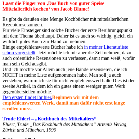
Lasst die Finger von ‚Das Buch von guter Speise –
Mittelalterlich kochen‘ von Jacob Blume!
Es gibt da draußen eine Menge Kochbücher mit mittelalterlichen
Rezeptumsetzungen.
Für viele Einsteiger sind solche Bücher der erste Berührungspunkt
mit dem Thema überhaupt. Daher ist es auch so wichtig, gleich ein
wirklich gutes Buch zur Hand zu nehmen.
Einige empfehlenswerte Bücher habe ich
in meiner Literaturliste
schon vorgestellt
. Jetzt möchte ich mir aber die Zeit nehmen, dazu
auch ordentliche Rezensionen zu verfassen, damit man weiß, wofür
man sein Geld ausgibt.
Und ich möchte vor Allem auch jene Bände rezensieren, die ich
NICHT in meine Liste aufgenommen habe. Man soll ja auch
verstehen, warum ich sie für nicht empfehlenswert halte.Dies ist der
zweite Artikel, in dem ich ein gutes einem weniger guten Werk
gegenüberstellen möchte.
Den ersten findet ihr hier.
Beginnen wir mit dem
empfehlenswerten Werk, damit man dafür nicht erst lange
scrollen muss.
Trude Ehlert – „Kochbuch des Mitteltalters“
Ehlert, Trude „Das Kochbuch des Mittelalters“ Artemis Verlag,
Zürich und München, 1990