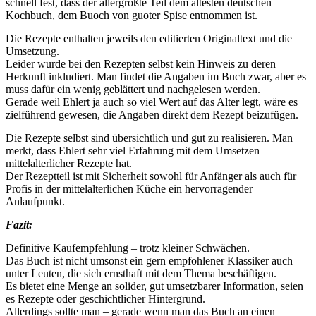
schnell fest, dass der allergrößte Teil dem ältesten deutschen
Kochbuch, dem Buoch von guoter Spise entnommen ist.
Die Rezepte enthalten jeweils den editierten Originaltext und die
Umsetzung.
Leider wurde bei den Rezepten selbst kein Hinweis zu deren
Herkunft inkludiert. Man findet die Angaben im Buch zwar, aber es
muss dafür ein wenig geblättert und nachgelesen werden.
Gerade weil Ehlert ja auch so viel Wert auf das Alter legt, wäre es
zielführend gewesen, die Angaben direkt dem Rezept beizufügen.
Die Rezepte selbst sind übersichtlich und gut zu realisieren. Man
merkt, dass Ehlert sehr viel Erfahrung mit dem Umsetzen
mittelalterlicher Rezepte hat.
Der Rezeptteil ist mit Sicherheit sowohl für Anfänger als auch für
Profis in der mittelalterlichen Küche ein hervorragender
Anlaufpunkt.
Fazit:
Definitive Kaufempfehlung – trotz kleiner Schwächen.
Das Buch ist nicht umsonst ein gern empfohlener Klassiker auch
unter Leuten, die sich ernsthaft mit dem Thema beschäftigen.
Es bietet eine Menge an solider, gut umsetzbarer Information, seien
es Rezepte oder geschichtlicher Hintergrund.
Allerdings sollte man – gerade wenn man das Buch an einen