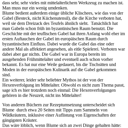
dass sehr, sehr vieles mit mittelalterlichem Werkzeug zu machen ist.
Man muss nur ein wenig umdenken.
Blume bedient außerdem einige übliche Klischees, wie das von der
Gabel (Besteck, nicht Küchenutensil), die die Kirche verboten hat,
weil sie dem Dreizack des Teufels ähnlich sieht. Tatsächlich hat
man Gabeln schon früh im byzantinischen Raum benutzt. Die
Geschichte mit der teuflischen Gabel hat ihren Anfang wohl eher im
ersten Auftauchen der Gabel im europäischen Raum durch
byzantinischen Einfluss. Dabei wurde die Gabel das eine oder
andere Mal als affektiert angesehen, als eitle Spielerei. Verboten war
dabei aber gar nichts. Die Gabel war in Europa bereits im
ausgehenden Frühmittelalter und eventuell auch schon vorher
bekannt. Es hat nur eine Weile gedauert, bis die Tischsitten und
Moden in der europäischen Kulinarik auf die Gabel gekommen
sind.
Ein weiterer, leider sehr beliebter Mythos ist der von der
Hexenverfolgung im Mittelalter. Obwohl es nicht zum Thema passt,
sage ich es hier trotzdem noch einmal: Die Hexenverfolgungen
gehören in die Neuzeit, nicht ins Mittelalter!
Von anderen Büchern zur Rezeptumsetzung unterscheidet sich
Blume durch etwa 20 Seiten mit Tipps zum Sammeln von
Wildkräutern, inklusive einer Auflistung von Eigenschaften der
gängigsten Kräuter.
Das wäre löblich, wenn Blume sich an zwei Dinge gehalten hätte: