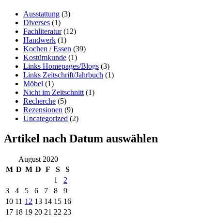
Ausstattung
(3)
Diverses
(1)
Fachliteratur
(12)
Handwerk
(1)
Kochen / Essen
(39)
Kostümkunde
(1)
Links Homepages/Blogs
(3)
Links Zeitschrift/Jahrbuch
(1)
Möbel
(1)
Nicht im Zeitschnitt
(1)
Recherche
(5)
Rezensionen
(9)
Uncategorized
(2)
Artikel nach Datum auswählen
August 2020
M
D
M
D
F
S
S
1
2
3
4
5
6
7
8
9
10
11
12
13
14
15
16
17
18
19
20
21
22
23