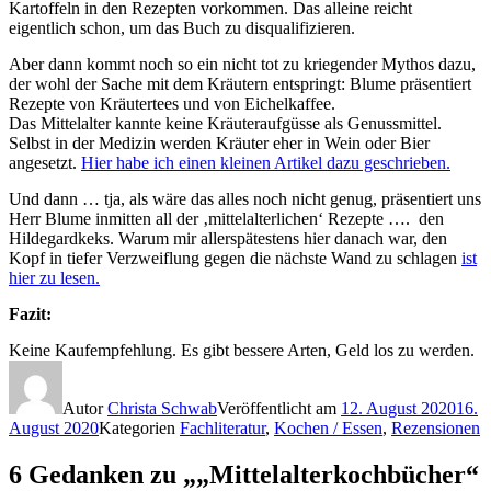
Kartoffeln in den Rezepten vorkommen. Das alleine reicht
eigentlich schon, um das Buch zu disqualifizieren.
Aber dann kommt noch so ein nicht tot zu kriegender Mythos dazu,
der wohl der Sache mit dem Kräutern entspringt: Blume präsentiert
Rezepte von Kräutertees und von Eichelkaffee.
Das Mittelalter kannte keine Kräuteraufgüsse als Genussmittel.
Selbst in der Medizin werden Kräuter eher in Wein oder Bier
angesetzt.
Hier habe ich einen kleinen Artikel dazu geschrieben.
Und dann … tja, als wäre das alles noch nicht genug, präsentiert uns
Herr Blume inmitten all der ‚mittelalterlichen‘ Rezepte …. den
Hildegardkeks. Warum mir allerspätestens hier danach war, den
Kopf in tiefer Verzweiflung gegen die nächste Wand zu schlagen
ist
hier zu lesen.
Fazit:
Keine Kaufempfehlung. Es gibt bessere Arten, Geld los zu werden.
Autor
Christa Schwab
Veröffentlicht am
12. August 2020
16.
August 2020
Kategorien
Fachliteratur
,
Kochen / Essen
,
Rezensionen
6 Gedanken zu „„Mittelalterkochbücher“