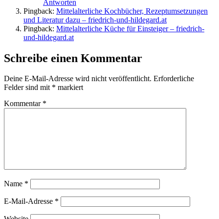
Antworten
Pingback:
Mittelalterliche Kochbücher, Rezeptumsetzungen
und Literatur dazu – friedrich-und-hildegard.at
Pingback:
Mittelalterliche Küche für Einsteiger – friedrich-
und-hildegard.at
Schreibe einen Kommentar
Deine E-Mail-Adresse wird nicht veröffentlicht.
Erforderliche
Felder sind mit
*
markiert
Kommentar
*
Name
*
E-Mail-Adresse
*
Website