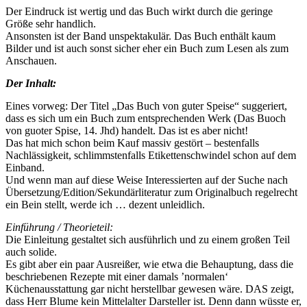
Der Eindruck ist wertig und das Buch wirkt durch die geringe
Größe sehr handlich.
Ansonsten ist der Band unspektakulär. Das Buch enthält kaum
Bilder und ist auch sonst sicher eher ein Buch zum Lesen als zum
Anschauen.
Der Inhalt:
Eines vorweg: Der Titel „Das Buch von guter Speise“ suggeriert,
dass es sich um ein Buch zum entsprechenden Werk (Das Buoch
von guoter Spise, 14. Jhd) handelt. Das ist es aber nicht!
Das hat mich schon beim Kauf massiv gestört – bestenfalls
Nachlässigkeit, schlimmstenfalls Etikettenschwindel schon auf dem
Einband.
Und wenn man auf diese Weise Interessierten auf der Suche nach
Übersetzung/Edition/Sekundärliteratur zum Originalbuch regelrecht
ein Bein stellt, werde ich … dezent unleidlich.
Einführung / Theorieteil:
Die Einleitung gestaltet sich ausführlich und zu einem großen Teil
auch solide.
Es gibt aber ein paar Ausreißer, wie etwa die Behauptung, dass die
beschriebenen Rezepte mit einer damals ’normalen‘
Küchenausstattung gar nicht herstellbar gewesen wäre. DAS zeigt,
dass Herr Blume kein Mittelalter Darsteller ist. Denn dann wüsste er,