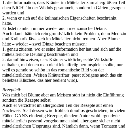
1. die Information, dass Kräuter im Mittelalter zum allergrößten Teil
eben NICHT in der Wildnis gesammelt, sondern in Gärten gezogen
wurden und
2. wenn er sich auf die kulinarischen Eigenschaften beschränkt
hätte.
Er listet nämlich immer wieder auch medizinische Details.
Auch damit hätte ich rein grundsätzlich kein Problem, denn Medizin
und Kulinarik lässt sich im Mittelalter nicht trennen. Aber Blume
hätte – wieder – zwei Dinge beachten müssen:
1. genau zitieren, wo er seine Information her hat und sich auf die
mittelalterliche Deutung beschränken und
2. darauf hinweisen, dass Kräuter wirkliche, echte Wirkstoffe
enthalten, mit denen man nicht leichtfertig herumspielen sollte, nur
weil es gerade so schön in das romantische Bild von der
mittelalterlichen ‚Weisen Kräuterfrau‘ passt (übrigens auch das ein
beliebtes Klischee, das hier bedient wird).
Rezeptteil:
Was mich bei Blume aber am Meisten stört ist nicht die Einführung
sondern die Rezepte selbst.
Auch er verzichtet im allergrößten Teil der Rezepte auf einen
Nachweis. Statt dessen wird fröhlich drauflos geschrieben, in vielen
Fällen GANZ eindeutig Rezepte, die dem Autor wohl irgendwie
mittelalterlich passend vorgekommen sind, aber ganz sicher nicht
mittelalterlichen Ursprungs sind. Nämlich dann, wenn Tomaten und