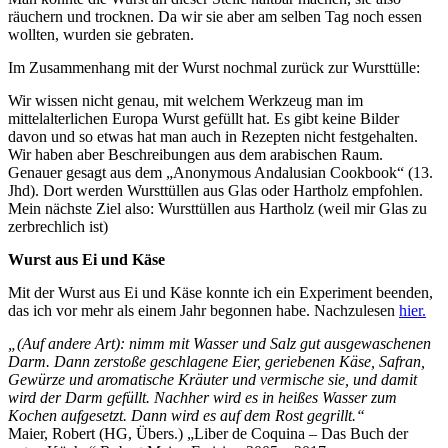
räuchern und trocknen. Da wir sie aber am selben Tag noch essen
wollten, wurden sie gebraten.
Im Zusammenhang mit der Wurst nochmal zurück zur Wursttülle:
Wir wissen nicht genau, mit welchem Werkzeug man im
mittelalterlichen Europa Wurst gefüllt hat. Es gibt keine Bilder
davon und so etwas hat man auch in Rezepten nicht festgehalten.
Wir haben aber Beschreibungen aus dem arabischen Raum.
Genauer gesagt aus dem „Anonymous Andalusian Cookbook“ (13.
Jhd). Dort werden Wursttüllen aus Glas oder Hartholz empfohlen.
Mein nächste Ziel also: Wursttüllen aus Hartholz (weil mir Glas zu
zerbrechlich ist)
Wurst aus Ei und Käse
Mit der Wurst aus Ei und Käse konnte ich ein Experiment beenden,
das ich vor mehr als einem Jahr begonnen habe. Nachzulesen
hier.
„(Auf andere Art): nimm mit Wasser und Salz gut ausgewaschenen
Darm. Dann zerstoße geschlagene Eier, geriebenen Käse, Safran,
Gewürze und aromatische Kräuter und vermische sie, und damit
wird der Darm gefüllt. Nachher wird es in heißes Wasser zum
Kochen aufgesetzt. Dann wird es auf dem Rost gegrillt.“
Maier, Robert (HG, Übers.) „Liber de Coquina – Das Buch der