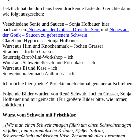
Letztlich hat die durchaus beeindruckende Liste der Gerichte dann
wie folgt ausgesehen:
Verschiedene Senfe und Saucen – Sonja Hofbauer, hier
nachzulesen:
Neues aus der Gotik – Dreierlei Senf
und
Neues aus
der Gotik – Saucen zu gebratenem Schwein
Claret und Hypocras – Sonja Hofbauer
Wurst aus Hirn und Knochenmark – Jochen Grasser
Strauben – Jochen Grasser
Sauerteig-Brot-Mini-Workshop – ich
Wurst aus Schweinefleisch und Frischkäse – ich
Wurst aus Ei und Käse – ich
Schweinebraten nach Anthimus – ich
Ich möchte hier ‚meine‘ Projekte noch einmal genauer aufschreiben.
Folgende Bilder wurden von René Schwab, Jochen Grasser, Sonja
Hofbauer und mir gemacht. (Für größere Bilder bitte, wie immer,
anklicken.)
Wurst vom Schwein mit Frischkäse
„(Wie man einen Schweinemagen füllt:) um einen Schweinemagen
zu füllen, nimm aromatische Kräuter, Pfeffer, Safran,
Schweinefleisch und frischen Käse. Zerstampfe alles zusammen.