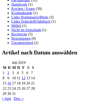
Fachliteratur
(12)
Handwerk
(1)
Kochen / Essen
(39)
Kostümkunde
(1)
Links Homepages/Blogs
(3)
Links Zeitschrift/Jahrbuch
(1)
Möbel
(1)
Nicht im Zeitschnitt
(1)
Recherche
(5)
Rezensionen
(9)
Uncategorized
(2)
Artikel nach Datum auswählen
Juli 2019
M
D
M
D
F
S
S
1
2
3
4
5
6
7
8
9
10
11
12
13
14
15
16
17
18
19
20
21
22
23
24
25
26
27
28
29
30
31
« Juni
Dez. »