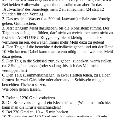
Bei beiden Aufbewahrungsmethoden sollte man aber für das
‚Aufwachen‘ des Sauerteigs mehr Zeit einrechnen (24 statt 12
Stunden für den Vorteig)
2. Das restliche Wasser (ca. 500 ml, lauwarm) + Salz zum Vorteig
geben. Gut mischen.
3. Jetzt langsam Mehl dazugeben, bis die Konsistenz stimmt. Der
Teig muss sich gut anfühlen, darf nicht zu weich aber auch nicht zu
fest sein. ACHTUNG: Roggenteig bleibt klebrig – nicht dazu
verführen lassen, deswegen immer mehr Mehl dazu zu geben!
4. Den Teig auf die bemehlte Arbeitsfläche geben und mit der Hand
10 Min kneten. Dabei kann man -wenn nötig – noch weiteres Mehl
dazu geben.
5. Den Teig in die Schüssel zurück geben, zudecken, warm stellen,
ca. 2 Std gehen lassen (oder so lang, bis sich das Volumen
verdoppelt hat)
6. Den Teig zusammenschlagen, in zwei Hälften teilen, zu Laiben
formen. In zwei Gärkörbe oder alternativ in Schüsseln mit gut
bemehlten Tüchern setzen.
Wie oben gehen lassen.
7. Rohr auf 230 Grad vorheizen
8. Die Brote vorsichtig auf ein Blech stürzen. (Wenn man möchte,
kann man die Kruste einschneiden.)
9. Bei 230 Grad ca. 10 – 15 min backen
10. Temperatur auf 180 Grad zurück drehen, weitere ca. 40 min