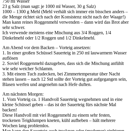
750 ml Wasser
23 g Salz (man sagt: je 1000 ml Wasser, 30 g Salz)
1000 – 1300 g Mehl (Mehl verhält sich immer ein bisschen anders –
die Menge richtet sich nach der Konsistenz nicht nach der Waage!)
Man kann reines Roggenmehl verwenden – dann wird das Brot aber
sehr schwer.
Ich verwende meistens eine Mischung aus 3/4 Roggen, 1/4
Dinkelmehl oder 1/2 Roggen und 1/2 Dinkelmehl.
Am Abend vor dem Backen – Vorteig ansetzen:
1. In einer großen Schüssel Sauerteig in 250 ml lauwarmem Wasser
auflösen
2. Soviel Roggenmehl dazugeben, dass sich die Mischung anfühlt
wie sehr weicher Schlamm.
3. Mit einem Tuch zudecken, bei Zimmertemperatur über Nacht
stehen lassen – nach 12 Std sollte der Vorteig gut aufgegangen sein,
Blasen werfen und angenehm nach Hefe duften.
Am nächsten Morgen:
1. Vom Vorteig ca. 1 Handvoll Sauerteig wegnehmen und in eine
kleine Schüssel geben – das ist der Sauerteig fürs nächste Mal
backen!
Diese Handvoll mit viel Roggenmehl zu einem sehr festen,
trockenen Teigklumpen kneten, kühl aufheben – hält mehrere
Wochen lang problemlos.
Man kann den Sauerteig auch trocknen oder (moderner) einfrieren.