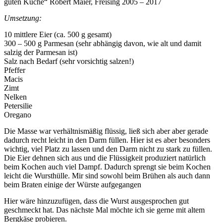
guten Küche“ Robert Maier, Freising 2005 – 2017
Umsetzung:
10 mittlere Eier (ca. 500 g gesamt)
300 – 500 g Parmesan (sehr abhängig davon, wie alt und damit
salzig der Parmesan ist)
Salz nach Bedarf (sehr vorsichtig salzen!)
Pfeffer
Macis
Zimt
Nelken
Petersilie
Oregano
Die Masse war verhältnismäßig flüssig, ließ sich aber aber gerade
dadurch recht leicht in den Darm füllen. Hier ist es aber besonders
wichtig, viel Platz zu lassen und den Darm nicht zu stark zu füllen.
Die Eier dehnen sich aus und die Flüssigkeit produziert natürlich
beim Kochen auch viel Dampf. Dadurch sprengt sie beim Kochen
leicht die Wursthülle. Mir sind sowohl beim Brühen als auch dann
beim Braten einige der Würste aufgegangen
Hier wäre hinzuzufügen, dass die Wurst ausgesprochen gut
geschmeckt hat. Das nächste Mal möchte ich sie gerne mit altem
Bergkäse probieren.