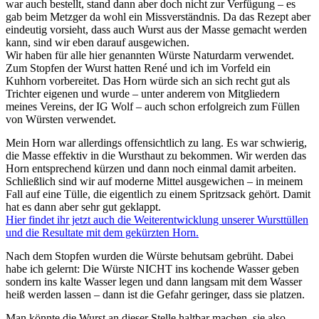
war auch bestellt, stand dann aber doch nicht zur Verfügung – es
gab beim Metzger da wohl ein Missverständnis. Da das Rezept aber
eindeutig vorsieht, dass auch Wurst aus der Masse gemacht werden
kann, sind wir eben darauf ausgewichen.
Wir haben für alle hier genannten Würste Naturdarm verwendet.
Zum Stopfen der Wurst hatten René und ich im Vorfeld ein
Kuhhorn vorbereitet. Das Horn würde sich an sich recht gut als
Trichter eigenen und wurde – unter anderem von Mitgliedern
meines Vereins, der IG Wolf – auch schon erfolgreich zum Füllen
von Würsten verwendet.
Mein Horn war allerdings offensichtlich zu lang. Es war schwierig,
die Masse effektiv in die Wursthaut zu bekommen. Wir werden das
Horn entsprechend kürzen und dann noch einmal damit arbeiten.
Schließlich sind wir auf moderne Mittel ausgewichen – in meinem
Fall auf eine Tülle, die eigentlich zu einem Spritzsack gehört. Damit
hat es dann aber sehr gut geklappt.
Hier findet ihr jetzt auch die Weiterentwicklung unserer Wursttüllen
und die Resultate mit dem gekürzten Horn.
Nach dem Stopfen wurden die Würste behutsam gebrüht. Dabei
habe ich gelernt: Die Würste NICHT ins kochende Wasser geben
sondern ins kalte Wasser legen und dann langsam mit dem Wasser
heiß werden lassen – dann ist die Gefahr geringer, dass sie platzen.
Man könnte die Wurst an dieser Stelle haltbar machen, sie also