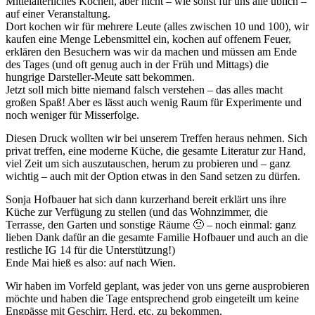
Mittelalterliches Kochen, aber nicht – wie sonst für uns alle üblich –
auf einer Veranstaltung.
Dort kochen wir für mehrere Leute (alles zwischen 10 und 100), wir
kaufen eine Menge Lebensmittel ein, kochen auf offenem Feuer,
erklären den Besuchern was wir da machen und müssen am Ende
des Tages (und oft genug auch in der Früh und Mittags) die
hungrige Darsteller-Meute satt bekommen.
Jetzt soll mich bitte niemand falsch verstehen – das alles macht
großen Spaß! Aber es lässt auch wenig Raum für Experimente und
noch weniger für Misserfolge.
Diesen Druck wollten wir bei unserem Treffen heraus nehmen. Sich
privat treffen, eine moderne Küche, die gesamte Literatur zur Hand,
viel Zeit um sich auszutauschen, herum zu probieren und – ganz
wichtig – auch mit der Option etwas in den Sand setzen zu dürfen.
Sonja Hofbauer hat sich dann kurzerhand bereit erklärt uns ihre
Küche zur Verfügung zu stellen (und das Wohnzimmer, die
Terrasse, den Garten und sonstige Räume 🙂 – noch einmal: ganz
lieben Dank dafür an die gesamte Familie Hofbauer und auch an die
restliche IG 14 für die Unterstützung!)
Ende Mai hieß es also: auf nach Wien.
Wir haben im Vorfeld geplant, was jeder von uns gerne ausprobieren
möchte und haben die Tage entsprechend grob eingeteilt um keine
Engpässe mit Geschirr, Herd, etc. zu bekommen.