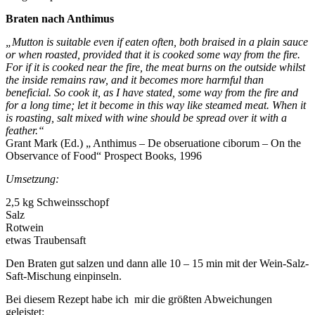
Braten nach Anthimus
„Mutton is suitable even if eaten often, both braised in a plain sauce
or when roasted, provided that it is cooked some way from the fire.
For if it is cooked near the fire, the meat burns on the outside whilst
the i
nside remains raw, and it becomes more harmful than
beneficial. So cook it, as I have stated, some way from the fire and
for a long time; let it become in this way like steamed meat. When it
is roasting, salt mixed with wine should be spread over it with a
feather.“
Grant Mark (Ed.) „ Anthimus – De obseruatione ciborum – On the
Observance of Food“ Prospect Books, 1996
Umsetzung:
2,5 kg Schweinsschopf
Salz
Rotwein
etwas Traubensaft
Den Braten gut salzen und dann alle 10 – 15 min mit der Wein-Salz-
Saft-Mischung einpinseln.
Bei diesem Rezept habe ich mir die größten Abweichungen
geleistet: