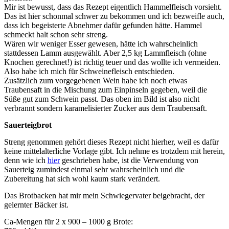
Mir ist bewusst, dass das Rezept eigentlich Hammelfleisch vorsieht.
Das ist hier schonmal schwer zu bekommen und ich bezweifle auch,
dass ich begeisterte Abnehmer dafür gefunden hätte. Hammel
schmeckt halt schon sehr streng.
Wären wir weniger Esser gewesen, hätte ich wahrscheinlich
stattdessen Lamm ausgewählt. Aber 2,5 kg Lammfleisch (ohne
Knochen gerechnet!) ist richtig teuer und das wollte ich vermeiden.
Also habe ich mich für Schweinefleisch entschieden.
Zusätzlich zum vorgegebenen Wein habe ich noch etwas
Traubensaft in die Mischung zum Einpinseln gegeben, weil die
Süße gut zum Schwein passt. Das oben im Bild ist also nicht
verbrannt sondern karamelisierter Zucker aus dem Traubensaft.
Sauerteigbrot
Streng genommen gehört dieses Rezept nicht hierher, weil es dafür
keine mittelalterliche Vorlage gibt. Ich nehme es trotzdem mit herein,
denn wie ich
hier
geschrieben habe, ist die Verwendung von
Sauerteig zumindest einmal sehr wahrscheinlich und die
Zubereitung hat sich wohl kaum stark verändert.
Das Brotbacken hat mir mein Schwiegervater beigebracht, der
gelernter Bäcker ist.
Ca-Mengen für 2 x 900 – 1000 g Brote: