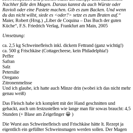
Nachher fülle den Magen. Daraus kannst du auch Würste oder
Ravioli oder eine Pastete machen. Gib es zum Backen. Und wenn
du das nicht willst, siede es <oder?> setze es zum Braten auf.“
Maier, Robert (Hrsg.) „Liber de Coquina – Das Buch der guten
Küche“, F.S. Friedrich Verlag, Frankfurt am Main, 2005
Umsetzung:
ca. 2,5 kg Schweinefleisch inkl. dickem Fettrand (ganz wichtig!)
ca. 500 g Frischkäse (Cottagecheese, kein Philadelphia!)
Peffer
Safran
Salz
Petersilie
Oregano
Zitronenmelisse
Und ich glaube, ich hatte auch Minze drin (wobei ich das nicht mehr
genau weiß)
Das Fleisch habe ich komplett mit der Hand geschnitten und
gehackt, auch um festzustellen wie lange man für sowas braucht: 4,5
Stunden (+ Blase am Zeigefinger 😀 )
Die Wurst aus Schweinefleisch und Frischkäse hätte lt. Rezept ja
eigentlich ein gefüllter Schweinsmagen werden sollen. Der Magen