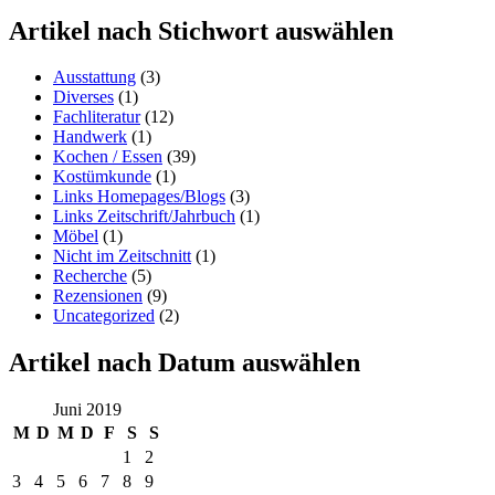
Artikel nach Stichwort auswählen
Ausstattung
(3)
Diverses
(1)
Fachliteratur
(12)
Handwerk
(1)
Kochen / Essen
(39)
Kostümkunde
(1)
Links Homepages/Blogs
(3)
Links Zeitschrift/Jahrbuch
(1)
Möbel
(1)
Nicht im Zeitschnitt
(1)
Recherche
(5)
Rezensionen
(9)
Uncategorized
(2)
Artikel nach Datum auswählen
Juni 2019
M
D
M
D
F
S
S
1
2
3
4
5
6
7
8
9