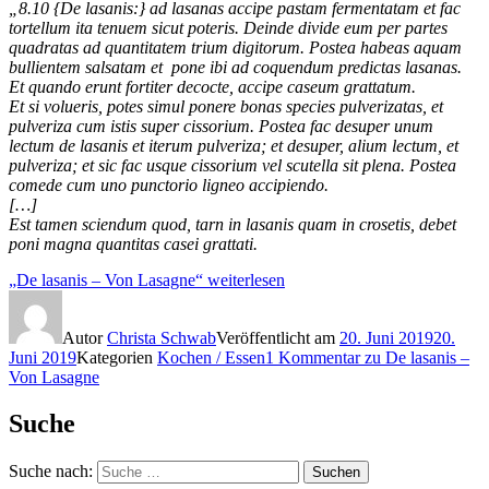
„8.10 {De lasanis:} ad lasanas accipe pastam fermentatam et fac
tortellum ita tenuem sicut poteris. Deinde divide eum per partes
quadratas ad quantitatem trium digitorum. Postea habeas aquam
bullientem salsatam et pone ibi ad coquendum predictas lasanas.
Et quando erunt fortiter decocte, accipe caseum grattatum.
Et si volueris, potes simul ponere bonas species pulverizatas, et
pulveriza cum istis super cissorium. Postea fac desuper unum
lectum de lasanis et iterum pulveriza; et desuper, alium lectum, et
pulveriza; et sic fac usque cissorium vel scutella sit plena. Postea
comede cum uno punctorio ligneo accipiendo.
[…]
Est tamen sciendum quod, tarn in lasanis quam in crosetis, debet
poni magna quantitas casei grattati.
„De lasanis – Von Lasagne“
weiterlesen
Autor
Christa Schwab
Veröffentlicht am
20. Juni 2019
20.
Juni 2019
Kategorien
Kochen / Essen
1 Kommentar
zu De lasanis –
Von Lasagne
Suche
Suche nach:
Suchen