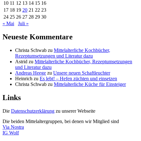
10
11
12
13
14
15
16
17
18
19
20
21
22
23
24
25
26
27
28
29
30
« Mai
Juli »
Neueste Kommentare
Christa Schwab
zu
Mittelalterliche Kochbücher,
Rezeptumsetzungen und Literatur dazu
Astrid
zu
Mittelalterliche Kochbücher, Rezeptumsetzungen
und Literatur dazu
Andreas Heege
zu
Unsere neuen Schaftleuchter
Heinrich
zu
Es lebt! – Hefen züchten und einsetzen
Christa Schwab
zu
Mittelalterliche Küche für Einsteiger
Links
Die
Datenschutzerklärung
zu unserer Webseite
Die beiden Mittelaltergruppen, bei denen wir Mitglied sind
Via Nostra
IG Wolf