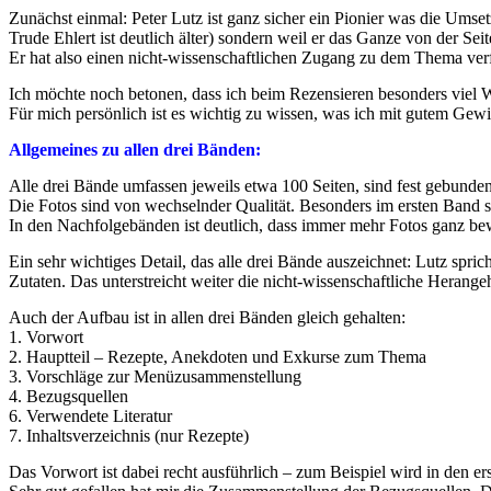
Zunächst einmal: Peter Lutz ist ganz sicher ein Pionier was die Umset
Trude Ehlert ist deutlich älter) sondern weil er das Ganze von der Seit
Er hat also einen nicht-wissenschaftlichen Zugang zu dem Thema ver
Ich möchte noch betonen, dass ich beim Rezensieren besonders viel W
Für mich persönlich ist es wichtig zu wissen, was ich mit gutem Gew
Allgemeines zu allen drei Bänden:
Alle drei Bände umfassen jeweils etwa 100 Seiten, sind fest gebunde
Die Fotos sind von wechselnder Qualität. Besonders im ersten Band stü
In den Nachfolgebänden ist deutlich, dass immer mehr Fotos ganz be
Ein sehr wichtiges Detail, das alle drei Bände auszeichnet: Lutz spr
Zutaten. Das unterstreicht weiter die nicht-wissenschaftliche Herang
Auch der Aufbau ist in allen drei Bänden gleich gehalten:
1. Vorwort
2. Hauptteil – Rezepte, Anekdoten und Exkurse zum Thema
3. Vorschläge zur Menüzusammenstellung
4. Bezugsquellen
6. Verwendete Literatur
7. Inhaltsverzeichnis (nur Rezepte)
Das Vorwort ist dabei recht ausführlich – zum Beispiel wird in den 