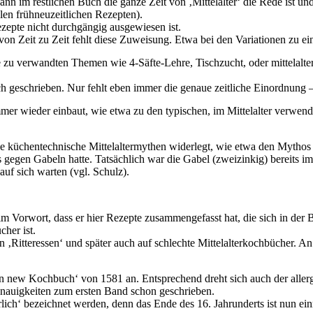
nn im restlichen Buch die ganze Zeit von ‚Mittelalter‘ die Rede ist und
en frühneuzeitlichen Rezepten).
ezepte nicht durchgängig ausgewiesen ist.
r von Zeit zu Zeit fehlt diese Zuweisung. Etwa bei den Variationen zu
 zu verwandten Themen wie 4-Säfte-Lehre, Tischzucht, oder mittelalterl
h geschrieben. Nur fehlt eben immer die genaue zeitliche Einordnung 
mmer wieder einbaut, wie etwa zu den typischen, im Mittelalter verwe
ge küchentechnische Mittelaltermythen widerlegt, wie etwa den Mytho
gegen Gabeln hatte. Tatsächlich war die Gabel (zweizinkig) bereits i
auf sich warten (vgl. Schulz).
im Vorwort, dass er hier Rezepte zusammengefasst hat, die sich in der B
cher ist.
 ‚Ritteressen‘ und später auch auf schlechte Mittelalterkochbücher. An 
n new Kochbuch‘ von 1581 an. Entsprechend dreht sich auch der allerg
auigkeiten zum ersten Band schon geschrieben.
erlich‘ bezeichnet werden, denn das Ende des 16. Jahrunderts ist nun ein