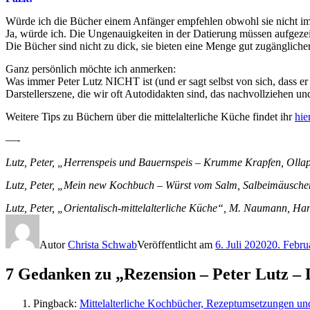
Würde ich die Bücher einem Anfänger empfehlen obwohl sie nicht imm
Ja, würde ich. Die Ungenauigkeiten in der Datierung müssen aufgezei
Die Bücher sind nicht zu dick, sie bieten eine Menge gut zugänglich
Ganz persönlich möchte ich anmerken:
Was immer Peter Lutz NICHT ist (und er sagt selbst von sich, dass er 
Darstellerszene, die wir oft Autodidakten sind, das nachvollziehen un
Weitere Tips zu Büchern über die mittelalterliche Küche findet ihr
hier
—-
Lutz, Peter, „Herrenspeis und Bauernspeis – Krumme Krapfen, Ollap
Lutz, Peter, „Mein new Kochbuch – Würst vom Salm, Salbeimäuschen
Lutz, Peter, „Orientalisch-mittelalterliche Küche“, M. Naumann, Ha
Autor
Christa Schwab
Veröffentlicht am
6. Juli 2020
20. Febru
7 Gedanken zu „Rezension – Peter Lutz – 
Pingback:
Mittelalterliche Kochbücher, Rezeptumsetzungen und 