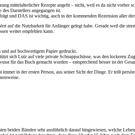
zung mittelalterlicher Rezepte angeht – nicht, weil es da nicht vorher
e des Darstellers angegangen ist.
folgt und DAS ist wichtig, auch in der kommenden Rezension aller dre
ert auf die Nutzbarkeit für Anfänger gelegt habe. Gerade weil die str
issen weiter empfehlen kann.
n und auf hochwertigem Papier gedruckt.
tzt sich Lutz auf viele private Schnappschüsse, was den lockeren Zugang
wusst für das Buch gemacht wurden – entsprechend besser ist der Gesa
icht immer in der ersten Person, aus seiner Sicht der Dinge. Er teilt p
ehensweise.
ersten beiden Bänden sehr ausführlich darauf hingewiesen, welche Leben