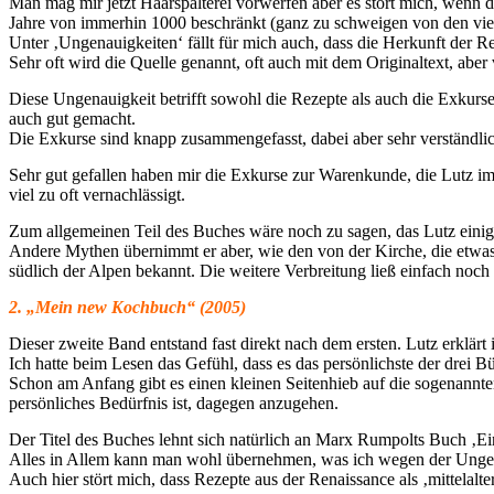
Man mag mir jetzt Haarspalterei vorwerfen aber es stört mich, wenn da
Jahre von immerhin 1000 beschränkt (ganz zu schweigen von den viel
Unter ‚Ungenauigkeiten‘ fällt für mich auch, dass die Herkunft der R
Sehr oft wird die Quelle genannt, oft auch mit dem Originaltext, abe
Diese Ungenauigkeit betrifft sowohl die Rezepte als auch die Exkurse
auch gut gemacht.
Die Exkurse sind knapp zusammengefasst, dabei aber sehr verständlic
Sehr gut gefallen haben mir die Exkurse zur Warenkunde, die Lutz i
viel zu oft vernachlässigt.
Zum allgemeinen Teil des Buches wäre noch zu sagen, das Lutz eini
Andere Mythen übernimmt er aber, wie den von der Kirche, die etwas 
südlich der Alpen bekannt. Die weitere Verbreitung ließ einfach noch 
2. „Mein new Kochbuch“ (2005)
Dieser zweite Band entstand fast direkt nach dem ersten. Lutz erklärt 
Ich hatte beim Lesen das Gefühl, dass es das persönlichste der drei Bü
Schon am Anfang gibt es einen kleinen Seitenhieb auf die sogenannten
persönliches Bedürfnis ist, dagegen anzugehen.
Der Titel des Buches lehnt sich natürlich an Marx Rumpolts Buch ‚Ei
Alles in Allem kann man wohl übernehmen, was ich wegen der Ungen
Auch hier stört mich, dass Rezepte aus der Renaissance als ‚mittelalt