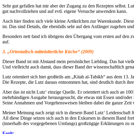
Sehr gut gefallen hat mir aber der Zugang zu den Rezepten selbst. Lutz
gut nachvollziehen und auf evtl. eigene Versuche anwenden kann.
Auch hier finden sich viele kleine Artikelchen zur Warenkunde. Dies
ist. Das sind Details, die ebenfalls sehr auf den Anfänger zugehen 
Besonders nett fand ich übrigens den Übergang vom ersten auf den zw
auf.
3. „Orientalisch-mittelalterliche Küche“ (2009)
Dieser Band ist mit Abstand mein persönlicher Liebling. Das hat viel
Und vielleicht auch damit, dass dieser Band der wissenschaftlich genau
Lutz orientiert sich hier großteils am „Kitab al-Tabikh“ aus dem 1
Die Rezepte, die Lutz daraus entnommen hat, sind deutlich durch ih
Aber das ist nicht Lutz‘ einzige Quelle. Er orientiert sich auch an 100
mehrbändigen Ausgabe herausgesucht, die etwas mit Essen und/oder 
Seine Annahmen und Vorgehensweisen bleiben dabei die ganze Zeit vo
Meiner Meinung nach zeigt sich in diesem Band Lutz‘ Leidenschaft 
All diese Dinge setzen sich auch in den Exkursen in diesem Band fort
(innerhalb des vorgegebenen Umfangs) großzügige Erklärungen zu ori
Fazit: