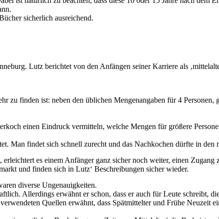
abei ist natürlich zu beachten, dass diese 10 oder 15 Jahre nach dem 
ann.
Bücher sicherlich ausreichend.
eburg. Lutz berichtet von den Anfängen seiner Karriere als ‚mittelalt
 mehr zu finden ist: neben den üblichen Mengenangaben für 4 Personen
erkoch einen Eindruck vermitteln, welche Mengen für größere Persone
taltet. Man findet sich schnell zurecht und das Nachkochen dürfte in de
t, erleichtert es einem Anfänger ganz sicher noch weiter, einen Zugan
markt und finden sich in Lutz‘ Beschreibungen sicher wieder.
 waren diverse Ungenauigkeiten.
ftlich. Allerdings erwähnt er schon, dass er auch für Leute schreibt, d
erwendeten Quellen erwähnt, dass Spätmittelter und Frühe Neuzeit eine g