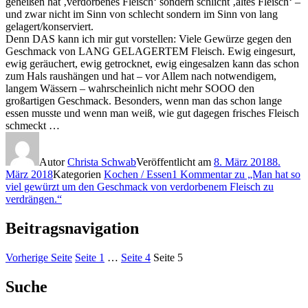
geheißen hat ‚verdorbenes Fleisch‘ sondern schlicht ‚altes Fleisch‘ –
und zwar nicht im Sinn von schlecht sondern im Sinn von lang
gelagert/konserviert.
Denn DAS kann ich mir gut vorstellen: Viele Gewürze gegen den
Geschmack von LANG GELAGERTEM Fleisch. Ewig eingesurt,
ewig geräuchert, ewig getrocknet, ewig eingesalzen kann das schon
zum Hals raushängen und hat – vor Allem nach notwendigem,
langem Wässern – wahrscheinlich nicht mehr SOOO den
großartigen Geschmack. Besonders, wenn man das schon lange
essen musste und wenn man weiß, wie gut dagegen frisches Fleisch
schmeckt …
Autor
Christa Schwab
Veröffentlicht am
8. März 2018
8.
März 2018
Kategorien
Kochen / Essen
1 Kommentar
zu „Man hat so
viel gewürzt um den Geschmack von verdorbenem Fleisch zu
verdrängen.“
Beitragsnavigation
Vorherige Seite
Seite
1
…
Seite
4
Seite
5
Suche