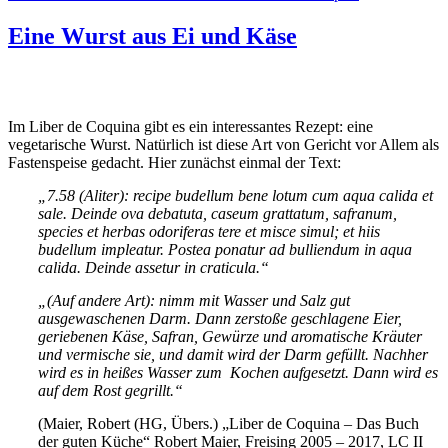
Eine Wurst aus Ei und Käse
Im Liber de Coquina gibt es ein interessantes Rezept: eine
vegetarische Wurst. Natürlich ist diese Art von Gericht vor Allem als
Fastenspeise gedacht. Hier zunächst einmal der Text:
„7.58 (Aliter): recipe budellum bene lotum cum aqua calida et
sale. Deinde ova debatuta, caseum grattatum, safranum,
species et herbas odoriferas tere et misce simul; et hiis
budellum impleatur. Postea ponatur ad bulliendum in aqua
calida. Deinde assetur in craticula.“
„(Auf andere Art): nimm mit Wasser und Salz gut
ausgewaschenen Darm. Dann zerstoße geschlagene Eier,
geriebenen Käse, Safran, Gewürze und aromatische Kräuter
und vermische sie, und damit wird der Darm gefüllt. Nachher
wird es in heißes Wasser zum Kochen aufgesetzt. Dann wird es
auf dem Rost gegrillt.“
(Maier, Robert (HG, Übers.) „Liber de Coquina – Das Buch
der guten Küche“ Robert Maier, Freising 2005 – 2017, LC II