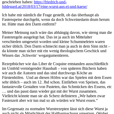
geschrieben haben:
https://friedrich-und-
hildegard.at/2018/03/17/eine-wurst-aus-ei-und-kaese/
Ich habe mir nämlich die Frage gestellt, ob das überhaupt als
Fastenspeise durchgeht, wenn da doch Schweinedarm drum herum
ist. Hätte man den Darm entfernt?
Meiner Meinung nach wäre das abhängig davon, wie streng man die
Fastenregeln ausgelegt hat. Das ist ja auch im Mittelalter
verschieden umgesetzt worden und kleine Schummeleien waren
sicher üblich. Den Darm schmeckt man ja auch in dem Sinn nicht –
da könnte man sicher mit ein wenig theologischem Geschick und
Wissen das ‚Schwein‘ wegargumentieren.
Rezeptbücher wie das Liber de Coquine entstanden ausschließlich
im Umfeld vermögender Haushalt – von späteren Büchern haben
wir auch die Autoren und das sind durchwegs Köche an
Fürstenhöfen. Und an diesen Höfen war das Spielen mit dem Essen
sehr üblich – auch im 12. Jhd schon. Einfärben von Speisen, das
fantasievolle Gestalten von Pasteten, das Schmücken des Essens, etc
… und das passt dann wieder gut mit der Wurst zusammen.
Vielleicht könnte man sie als Scherz definieren „Wir haben zwar
Fastenzeit aber wir tun mal so als würden wir Wurst essen.“
Im Gegensatz zu normalen Wurstrezepten lässt sich diese Wurst ja
auch nicht als Möglichkeit der Haltbarmachung umsetzen. (Wobei