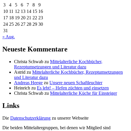
3
4
5
6
7
8
9
10
11
12
13
14
15
16
17
18
19
20
21
22
23
24
25
26
27
28
29
30
31
« Aug.
Neueste Kommentare
Christa Schwab
zu
Mittelalterliche Kochbücher,
Rezeptumsetzungen und Literatur dazu
Astrid
zu
Mittelalterliche Kochbücher, Rezeptumsetzungen
und Literatur dazu
Andreas Heege
zu
Unsere neuen Schaftleuchter
Heinrich
zu
Es lebt! – Hefen züchten und einsetzen
Christa Schwab
zu
Mittelalterliche Küche für Einsteiger
Links
Die
Datenschutzerklärung
zu unserer Webseite
Die beiden Mittelaltergruppen, bei denen wir Mitglied sind