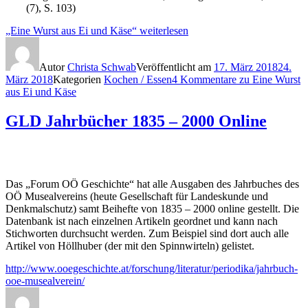
(7), S. 103)
„Eine Wurst aus Ei und Käse“
weiterlesen
Autor
Christa Schwab
Veröffentlicht am
17. März 2018
24.
März 2018
Kategorien
Kochen / Essen
4 Kommentare
zu Eine Wurst
aus Ei und Käse
GLD Jahrbücher 1835 – 2000 Online
Das „Forum OÖ Geschichte“ hat alle Ausgaben des Jahrbuches des
OÖ Musealvereins (heute Gesellschaft für Landeskunde und
Denkmalschutz) samt Beihefte von 1835 – 2000 online gestellt. Die
Datenbank ist nach einzelnen Artikeln geordnet und kann nach
Stichworten durchsucht werden. Zum Beispiel sind dort auch alle
Artikel von Höllhuber (der mit den Spinnwirteln) gelistet.
http://www.ooegeschichte.at/forschung/literatur/periodika/jahrbuch-
ooe-musealverein/