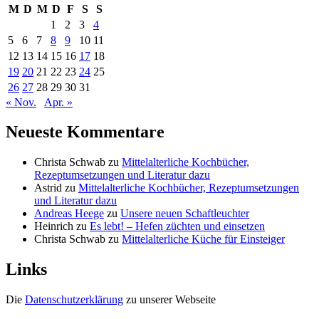
M
D
M
D
F
S
S
1
2
3
4
5
6
7
8
9
10
11
12
13
14
15
16
17
18
19
20
21
22
23
24
25
26
27
28
29
30
31
« Nov.
Apr. »
Neueste Kommentare
Christa Schwab
zu
Mittelalterliche Kochbücher,
Rezeptumsetzungen und Literatur dazu
Astrid
zu
Mittelalterliche Kochbücher, Rezeptumsetzungen
und Literatur dazu
Andreas Heege
zu
Unsere neuen Schaftleuchter
Heinrich
zu
Es lebt! – Hefen züchten und einsetzen
Christa Schwab
zu
Mittelalterliche Küche für Einsteiger
Links
Die
Datenschutzerklärung
zu unserer Webseite