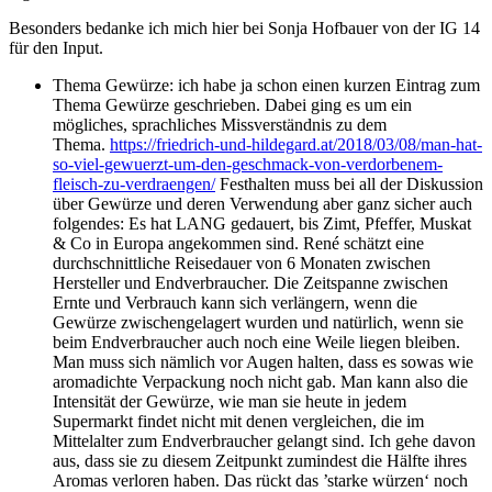
Besonders bedanke ich mich hier bei Sonja Hofbauer von der IG 14
für den Input.
Thema Gewürze: ich habe ja schon einen kurzen Eintrag zum
Thema Gewürze geschrieben. Dabei ging es um ein
mögliches, sprachliches Missverständnis zu dem
Thema.
https://friedrich-und-hildegard.at/2018/03/08/man-hat-
so-viel-gewuerzt-um-den-geschmack-von-verdorbenem-
fleisch-zu-verdraengen/
Festhalten muss bei all der Diskussion
über Gewürze und deren Verwendung aber ganz sicher auch
folgendes: Es hat LANG gedauert, bis Zimt, Pfeffer, Muskat
& Co in Europa angekommen sind. René schätzt eine
durchschnittliche Reisedauer von 6 Monaten zwischen
Hersteller und Endverbraucher. Die Zeitspanne zwischen
Ernte und Verbrauch kann sich verlängern, wenn die
Gewürze zwischengelagert wurden und natürlich, wenn sie
beim Endverbraucher auch noch eine Weile liegen bleiben.
Man muss sich nämlich vor Augen halten, dass es sowas wie
aromadichte Verpackung noch nicht gab. Man kann also die
Intensität der Gewürze, wie man sie heute in jedem
Supermarkt findet nicht mit denen vergleichen, die im
Mittelalter zum Endverbraucher gelangt sind. Ich gehe davon
aus, dass sie zu diesem Zeitpunkt zumindest die Hälfte ihres
Aromas verloren haben. Das rückt das ’starke würzen‘ noch