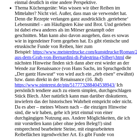
einmal deutlich in eine andere Perspektive.
Thema Küchengeräte: Was wissen wir über Reiben im
Mittelalter? Nicht viel. Außer, dass man sie verwendet hat.
Denn die Rezepte verlangen ganz ausdrücklich ‚geriebene‘
Lebensmittel – am Häufigsten Käse und Brot. Und gerieben
ist dabei etwa anderes als im Mörser gestampft oder
geschnitten. Man kann also davon ausgehen, dass es sowas
wie in irgendeiner Form gegeben hat. Es gibt römische und
etruskische Funde von Reiben, hier zum
Beispiel:
https://www.meisterdrucke.com/kunstdrucke/Roman/
aus-dem-Grab-von-Bernardini-di-Palestrina-(Silber).html
die
nächsten Hinweise finden sich dann aber erst wieder an der
Wende zur Renaissance (von Hans Sachs, im
Spruchgedicht
„Der gantz Hawsrat“ von wird auch ein „rieb eisen“ erwähnt)
bzw. dann direkt in der Renaissance (16. Jhd)
https://www.pinterest.de/pin/517773288404538943/
Ich
persönlich tendiere auch zu einem simplen, durchgeschlagen
Stück Blech. Aber natürlich kann man darüber diskutieren,
inwiefern das der historischen Wahrheit entspricht oder nicht.
Da es aber – meines Wissen nach – die einzigen Hinweise
sind, die wir haben, gehe ich jetzt einmal von einer
durchgängigen Nutzung aus. Andere Möglichkeiten, die ich
mir vorstellen kann (aber ohne jeden Beleg!!) sind
entsprechend bearbeitete Steine, mit eingearbeiteten
Reibeflächen irgendwelcher Art. Es gibt Funde von