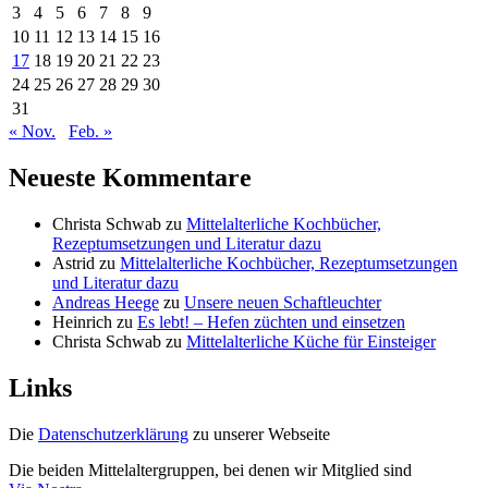
3
4
5
6
7
8
9
10
11
12
13
14
15
16
17
18
19
20
21
22
23
24
25
26
27
28
29
30
31
« Nov.
Feb. »
Neueste Kommentare
Christa Schwab
zu
Mittelalterliche Kochbücher,
Rezeptumsetzungen und Literatur dazu
Astrid
zu
Mittelalterliche Kochbücher, Rezeptumsetzungen
und Literatur dazu
Andreas Heege
zu
Unsere neuen Schaftleuchter
Heinrich
zu
Es lebt! – Hefen züchten und einsetzen
Christa Schwab
zu
Mittelalterliche Küche für Einsteiger
Links
Die
Datenschutzerklärung
zu unserer Webseite
Die beiden Mittelaltergruppen, bei denen wir Mitglied sind