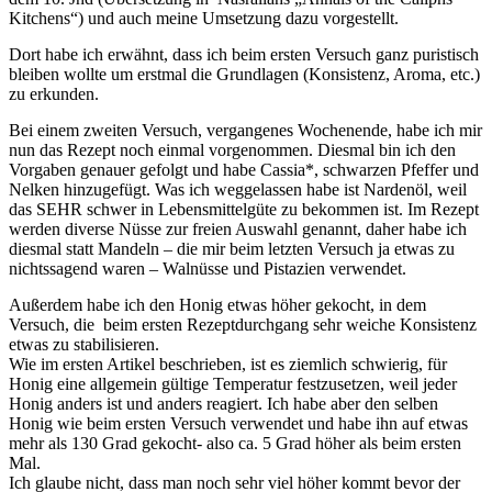
Kitchens“) und auch meine Umsetzung dazu vorgestellt.
Dort habe ich erwähnt, dass ich beim ersten Versuch ganz puristisch
bleiben wollte um erstmal die Grundlagen (Konsistenz, Aroma, etc.)
zu erkunden.
Bei einem zweiten Versuch, vergangenes Wochenende, habe ich mir
nun das Rezept noch einmal vorgenommen. Diesmal bin ich den
Vorgaben genauer gefolgt und habe Cassia*, schwarzen Pfeffer und
Nelken hinzugefügt. Was ich weggelassen habe ist Nardenöl, weil
das SEHR schwer in Lebensmittelgüte zu bekommen ist. Im Rezept
werden diverse Nüsse zur freien Auswahl genannt, daher habe ich
diesmal statt Mandeln – die mir beim letzten Versuch ja etwas zu
nichtssagend waren – Walnüsse und Pistazien verwendet.
Außerdem habe ich den Honig etwas höher gekocht, in dem
Versuch, die beim ersten Rezeptdurchgang sehr weiche Konsistenz
etwas zu stabilisieren.
Wie im ersten Artikel beschrieben, ist es ziemlich schwierig, für
Honig eine allgemein gültige Temperatur festzusetzen, weil jeder
Honig anders ist und anders reagiert. Ich habe aber den selben
Honig wie beim ersten Versuch verwendet und habe ihn auf etwas
mehr als 130 Grad gekocht- also ca. 5 Grad höher als beim ersten
Mal.
Ich glaube nicht, dass man noch sehr viel höher kommt bevor der