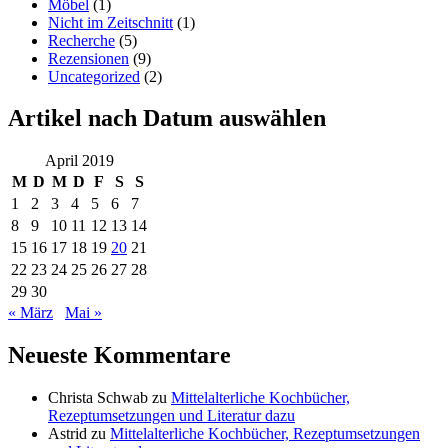
Möbel
(1)
Nicht im Zeitschnitt
(1)
Recherche
(5)
Rezensionen
(9)
Uncategorized
(2)
Artikel nach Datum auswählen
April 2019
M
D
M
D
F
S
S
1
2
3
4
5
6
7
8
9
10
11
12
13
14
15
16
17
18
19
20
21
22
23
24
25
26
27
28
29
30
« März
Mai »
Neueste Kommentare
Christa Schwab
zu
Mittelalterliche Kochbücher,
Rezeptumsetzungen und Literatur dazu
Astrid
zu
Mittelalterliche Kochbücher, Rezeptumsetzungen