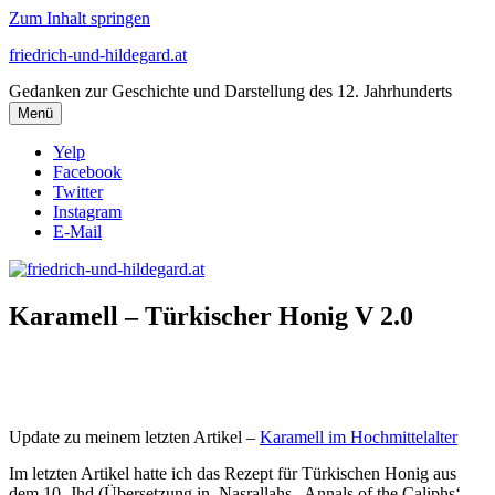
Zum Inhalt springen
friedrich-und-hildegard.at
Gedanken zur Geschichte und Darstellung des 12. Jahrhunderts
Menü
Yelp
Facebook
Twitter
Instagram
E-Mail
Karamell – Türkischer Honig V 2.0
Update zu meinem letzten Artikel –
Karamell im Hochmittelalter
Im letzten Artikel hatte ich das Rezept für Türkischen Honig aus
dem 10. Jhd (Übersetzung in Nasrallahs „Annals of the Caliphs‘