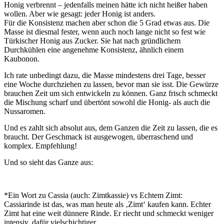
Honig verbrennt – jedenfalls meinen hätte ich nicht heißer haben
wollen. Aber wie gesagt: jeder Honig ist anders.
Für die Konsistenz machen aber schon die 5 Grad etwas aus. Die
Masse ist diesmal fester, wenn auch noch lange nicht so fest wie
Türkischer Honig aus Zucker. Sie hat nach gründlichem
Durchkühlen eine angenehme Konsistenz, ähnlich einem
Kaubonon.
Ich rate unbedingt dazu, die Masse mindestens drei Tage, besser
eine Woche durchziehen zu lassen, bevor man sie isst. Die Gewürze
brauchen Zeit um sich entwickeln zu können. Ganz frisch schmeckt
die Mischung scharf und übertönt sowohl die Honig- als auch die
Nussaromen.
Und es zahlt sich absolut aus, dem Ganzen die Zeit zu lassen, die es
braucht. Der Geschmack ist ausgewogen, überraschend und
komplex. Empfehlung!
Und so sieht das Ganze aus:
*Ein Wort zu Cassia (auch: Zimtkassie) vs Echtem Zimt:
Cassiarinde ist das, was man heute als ‚Zimt‘ kaufen kann. Echter
Zimt hat eine weit dünnere Rinde. Er riecht und schmeckt weniger
intensiv, dafür vielschichtiger.