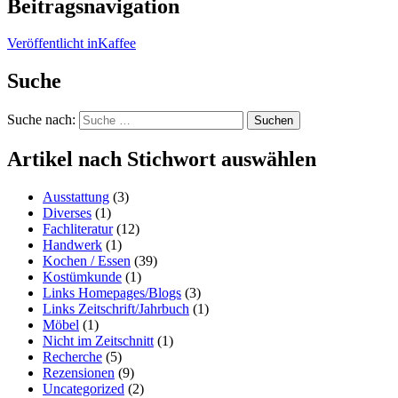
Beitragsnavigation
Veröffentlicht in
Kaffee
Suche
Suche nach:
Suchen
Artikel nach Stichwort auswählen
Ausstattung
(3)
Diverses
(1)
Fachliteratur
(12)
Handwerk
(1)
Kochen / Essen
(39)
Kostümkunde
(1)
Links Homepages/Blogs
(3)
Links Zeitschrift/Jahrbuch
(1)
Möbel
(1)
Nicht im Zeitschnitt
(1)
Recherche
(5)
Rezensionen
(9)
Uncategorized
(2)