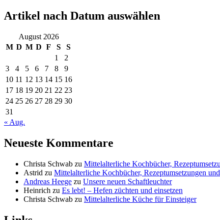
Artikel nach Datum auswählen
August 2026
M
D
M
D
F
S
S
1
2
3
4
5
6
7
8
9
10
11
12
13
14
15
16
17
18
19
20
21
22
23
24
25
26
27
28
29
30
31
« Aug.
Neueste Kommentare
Christa Schwab
zu
Mittelalterliche Kochbücher, Rezeptumsetz
Astrid
zu
Mittelalterliche Kochbücher, Rezeptumsetzungen und 
Andreas Heege
zu
Unsere neuen Schaftleuchter
Heinrich
zu
Es lebt! – Hefen züchten und einsetzen
Christa Schwab
zu
Mittelalterliche Küche für Einsteiger
Links